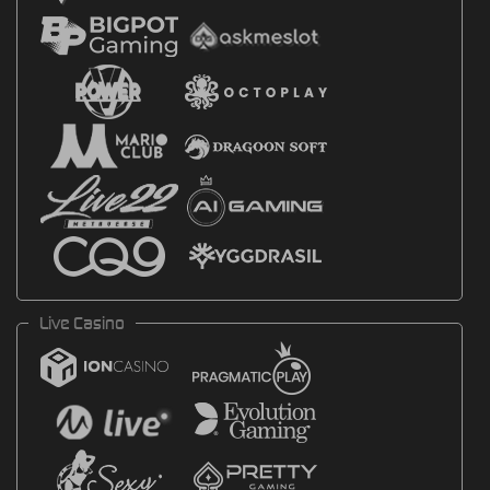
Live Casino