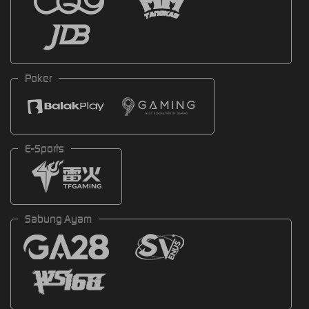
Poker
E-Sports
Sabung Ayam