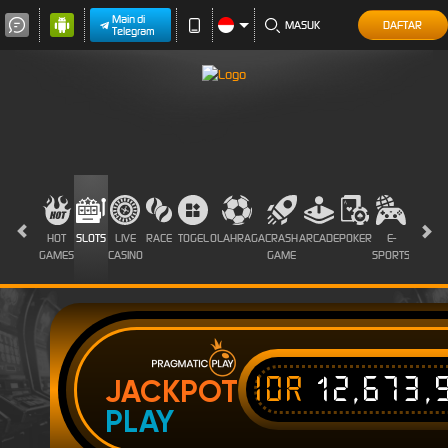
Main di
MASUK
DAFTAR
Telegram
HOT
SLOTS
LIVE
RACE
TOGEL
OLAHRAGA
CRASH
ARCADE
POKER
E-
SABUN
GAMES
CASINO
GAME
SPORTS
AYAM
IDR
12,673,
JACKPOT
PLAY