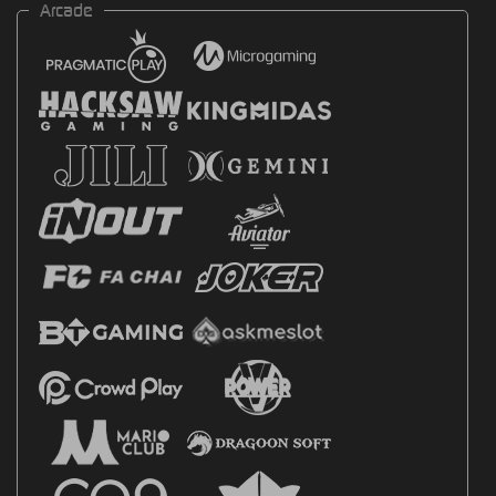
Arcade