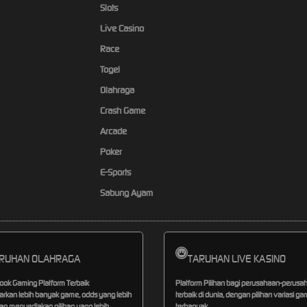
Slots
Live Casino
Race
Togel
Olahraga
Crash Game
Arcade
Poker
E-Sports
Sabung Ayam
RUHAN OLAHRAGA
TARUHAN LIVE KASINO
ook Gaming Platform Terbaik
Platform Pilihan bagi perusahaan-perusa
kan lebih banyak game, odds yang lebih
terbaik di dunia, dengan pilihan variasi g
 dan menyediakan pilihan yang lebih
terbanyak