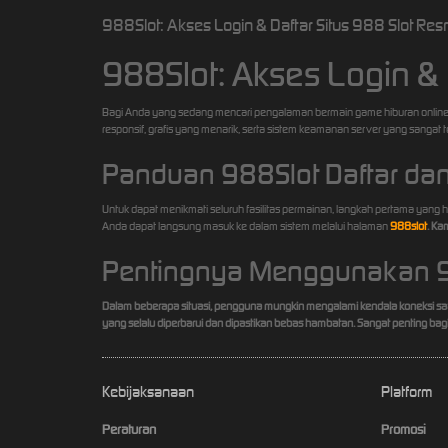
988Slot: Akses Login & Daftar Situs 988 Slot Resmi
988Slot: Akses Login & D
Bagi Anda yang sedang mencari pengalaman bermain game hiburan online y
responsif, grafis yang menarik, serta sistem keamanan server yang sangat t
Panduan 988Slot Daftar da
Untuk dapat menikmati seluruh fasilitas permainan, langkah pertama yang
Anda dapat langsung masuk ke dalam sistem melalui halaman
988slot
. Ka
Pentingnya Menggunakan 988
Dalam beberapa situasi, pengguna mungkin mengalami kendala koneksi saat
yang selalu diperbarui dan dipastikan bebas hambatan. Sangat penting b
Kebijaksanaan
Platform
Peraturan
Promosi