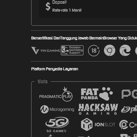
Deposit
Rata-rata 1 Menit
Bersertifikasi Dari
Tanggung Jawab Bermain
Browser Yang Didu
Platform Penyedia Layanan
Slots