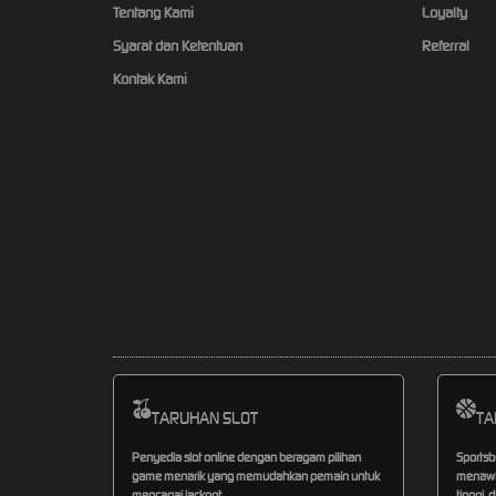
Tentang Kami
Loyalty
Syarat dan Ketentuan
Referral
Kontak Kami
TARUHAN SLOT
TA
Penyedia slot online dengan beragam pilihan
Sportsb
game menarik yang memudahkan pemain untuk
menawar
mencapai jackpot
tinggi,