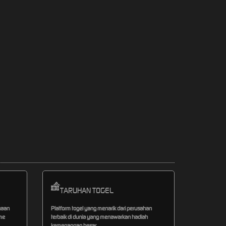
TARUHAN TOGEL
haan
Platform togel yang menarik dari perusahan
ame
terbaik di dunia yang menawarkan hadiah
kemenangan besar