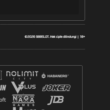
©2026 988SLOT. Hak cipta dilindungi | 18+