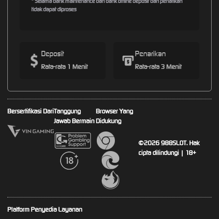
* Selama bank maintenance dan bank offline deposit dan penarikan
tidak dapat diproses
Deposit
Penarikan
Rata-rata 1 Menit
Rata-rata 3 Menit
Bersertifikasi Dari
Tanggung
Browser Yang
Jawab Bermain
Didukung
©2026 988SLOT. Hak
cipta dilindungi | 18+
Platform Penyedia Layanan