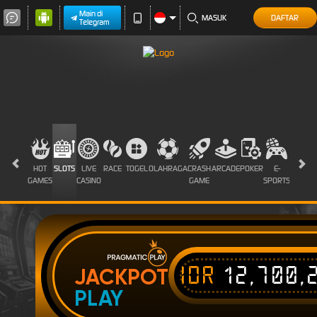
Main di
MASUK
DAFTAR
Telegram
HOT
SLOTS
LIVE
RACE
TOGEL
OLAHRAGA
CRASH
ARCADE
POKER
E-
SABUN
GAMES
CASINO
GAME
SPORTS
AYAM
IDR
12,700,
JACKPOT
PLAY