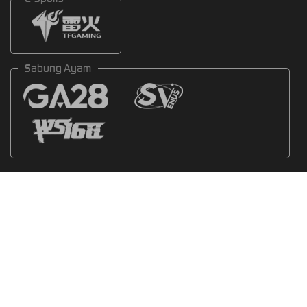
Sabung Ayam