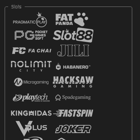
Slots