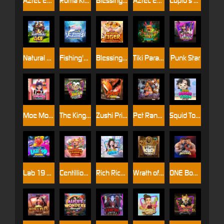
Aztec Empire
Roma Kingdom
Blessing of the Dragon
Aztec Empire 1000
Cupid's Garden
Natural Ace
Fishing's Paradise
Blessing of the Tiger
Tiki Paradise
Punk Star
Moe Moe Cute
The King Joker
Zushi Prime
Pet Ranger
Squid Toon
Lab 19 Mania
Centillion Gods
Rich Rich Water
Wrath of Egypt
ONE Boxing