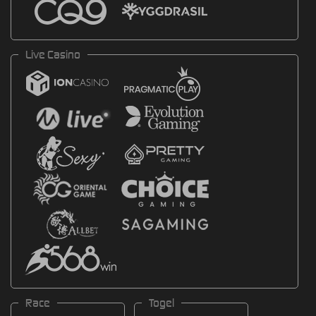
Live Casino
Race
Togel