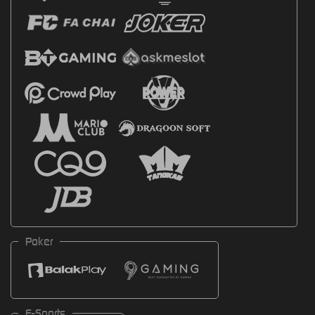
Poker
E-Sports