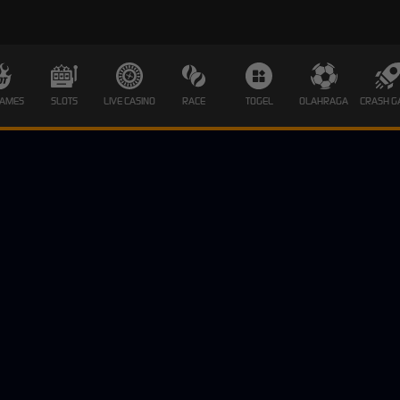
GAMES
SLOTS
LIVE CASINO
RACE
TOGEL
OLAHRAGA
CRASH 