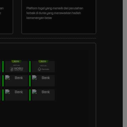
aan
Platform togel yang menarik dari perusahan
e
terbaik di dunia yang menawarkan hadiah
kemenangan besar