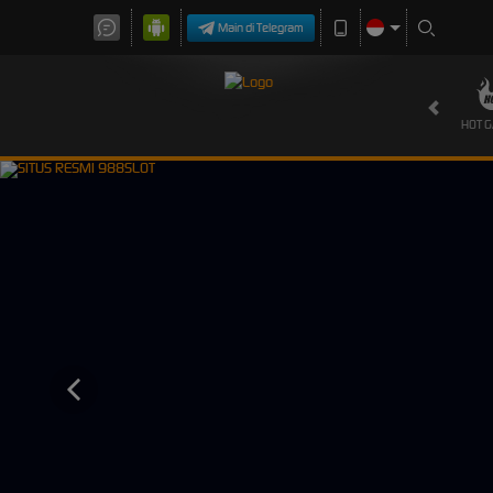
Main di Telegram
HOT 