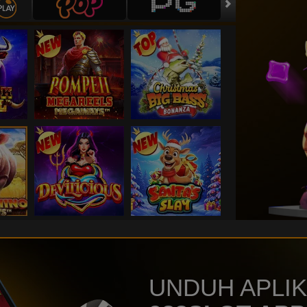
UNDUH APLIK