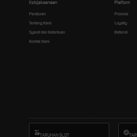
Kebijaksanaan
Platform
Peraturan
Promosi
Tentang Kami
Loyalty
Syarat dan Ketentuan
Referral
Kontak Kami
TARUHAN SLOT
TAR