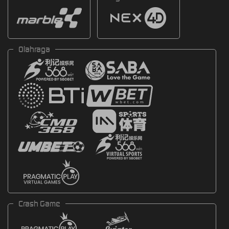
Olahraga
Crash Game