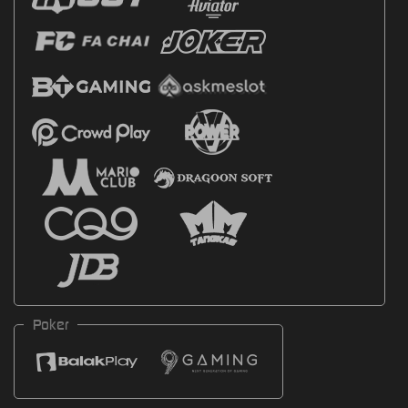
Poker