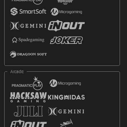
Arcade