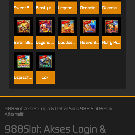
Sweet Frenzy
Frosty and Flamy
Legend Of Eagle
Oceanic Melodies
Guardian of the Museum
Safari Blitz
Legend of Nian
Goddess Of Egypt
Heavenly Fortunes
Nutty Riches
Leprechaun Bonanza
Loki
988Slot: Akses Login & Daftar Situs 988 Slot Resmi
Alternatif
988Slot: Akses Login &