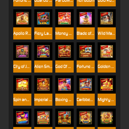
Fortune Jewels III
Goal Go Win
Pai Gow Ways
Yeti Boom
Gold Rush Cowboys
Apollo Ray of Luck
Fiery Lava
Money Empire
Blade of Fortune
Wild Mafia
City of Jewels
Alien Smash
God Of Wealth
Fortune Lions
Golden Horse Ride
Spin and Win
Imperial Majesty
Boxing Fury
Caribbean Riches
Mighty Sevens