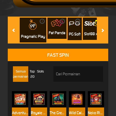
i
i
i
i
i
Facha
Fat Panda
Slot88 x PP
PG Soft
Pragmatic Play
FAST SPIN
Semua
Top
Slots
permainan
20
Adventure To The West
Royale House
The Great Safari
Wild Calavera
Neko Riches