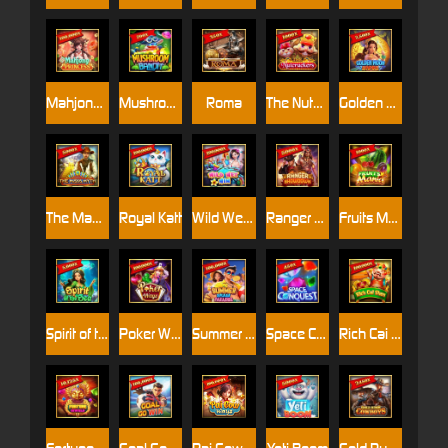
Mahjong Princess
Mushroom Bandit
Roma
The Nutcrackers
Golden Moon Empire
The Maya Myth
Royal Katt
Wild Wet Win
Ranger Showdown
Fruits Mania
Spirit of the Sea
Poker Ways
Summer Splash Paradise
Space Conquest
Rich Cai Shen