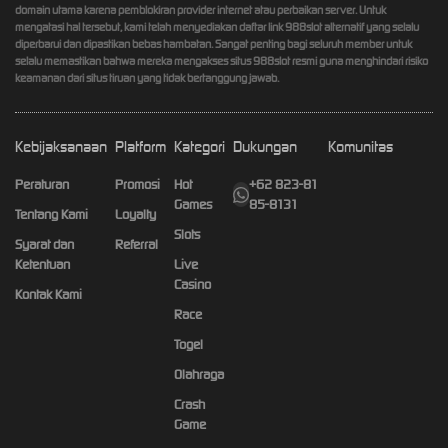
domain utama karena pemblokiran provider internet atau perbaikan server. Untuk
mengatasi hal tersebut, kami telah menyediakan daftar link
988slot alternatif
yang selalu
diperbarui dan dipastikan bebas hambatan. Sangat penting bagi seluruh member untuk
selalu memastikan bahwa mereka mengakses situs
988slot resmi
guna menghindari risiko
keamanan dari situs tiruan yang tidak bertanggung jawab.
Kebijaksanaan
Platform
Kategori
Dukungan
Komunitas
Peraturan
Promosi
Hot
+62 823-81
Games
85-8131
Tentang Kami
Loyalty
Slots
Syarat dan
Referral
Ketentuan
Live
Casino
Kontak Kami
Race
Togel
Olahraga
Crash
Game