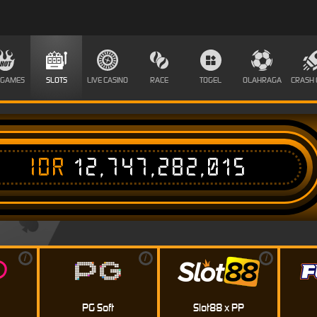
 GAMES
SLOTS
LIVE CASINO
RACE
TOGEL
OLAHRAGA
CRASH
IDR
12,747,282,015
i
i
i
a
PG Soft
Slot88 x PP