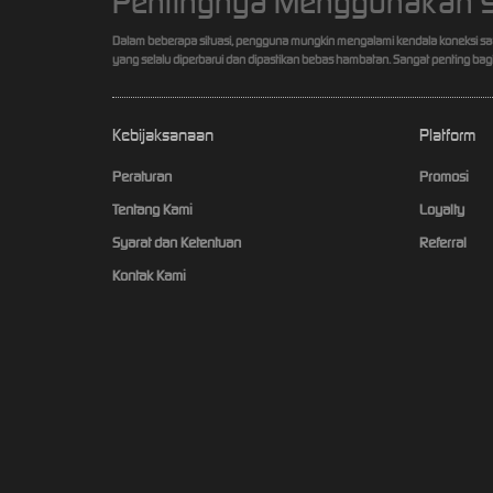
Pentingnya Menggunakan 988
Dalam beberapa situasi, pengguna mungkin mengalami kendala koneksi saat
yang selalu diperbarui dan dipastikan bebas hambatan. Sangat penting b
Kebijaksanaan
Platform
Peraturan
Promosi
Tentang Kami
Loyalty
Syarat dan Ketentuan
Referral
Kontak Kami