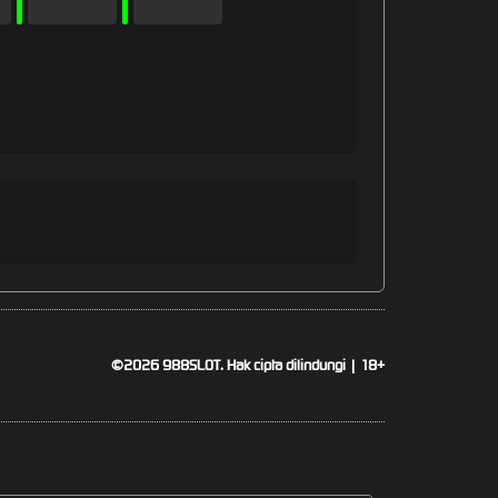
©2026 988SLOT. Hak cipta dilindungi | 18+