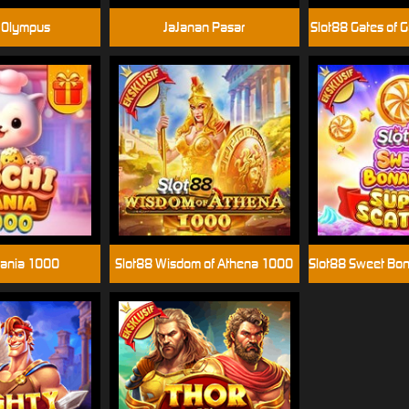
 Olympus
JaJanan Pasar
Slot88 Gates of 
ania 1000
Slot88 Wisdom of Athena 1000