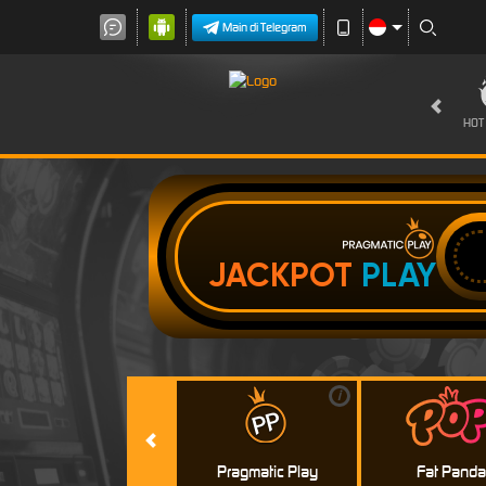
Main di Telegram
HOT
JACKPOT
PLAY
i
Pragmatic Play
Fat Pand