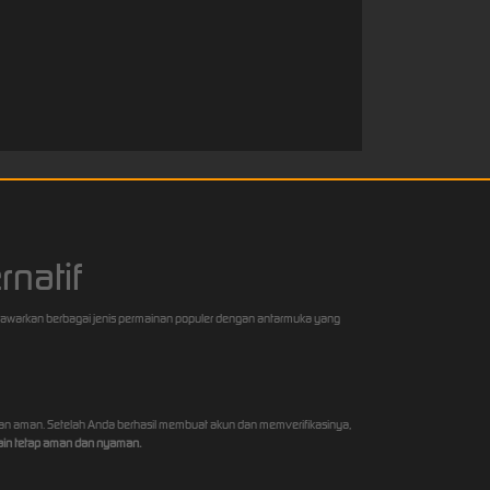
rnatif
warkan berbagai jenis permainan populer dengan antarmuka yang
, dan aman. Setelah Anda berhasil membuat akun dan memverifikasinya,
ain tetap aman dan nyaman.