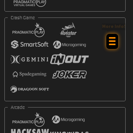
Crash Game
More Info!
Arcade