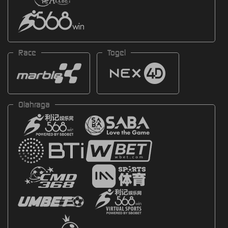
Race
Togel
Olahraga