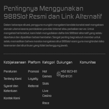
Pentingnya Menggunakan
988Slot Resmi dan Link Alternatif
Dalam beberapa situasi, pengguna mungkin mengalami kendala koneksi saat mengakses
domain utama karena pemblokiran provider internet atau perbaikan server. Untuk
mengatasi hal tersebut, kami telah menyediakan daftar link
988slot alternatif
yang selalu
diperbarui dan dipastikan bebas hambatan. Sangat penting bagi seluruh member untuk
selalu memastikan bahwa mereka mengakses situs
988slot resmi
guna menghindari risiko
keamanan dari situs tiruan yang tidak bertanggung jawab.
Kebijaksanaan
Platform
Kategori
Dukungan
Komunitas
Peraturan
Promosi
Hot
+62 823-81
Games
85-8131
Tentang Kami
Loyalty
Slots
Syarat dan
Referral
Ketentuan
Live
Casino
Kontak Kami
Race