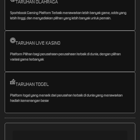
TARUHAN OLAHRAGA
Sportsbook Gaming Platform Terbaik menawarkan lebih banyak game, odds yang
lebih tinggi, dan menyediakan pilihan yang lebih banyak untuk pemain.
TARUHAN LIVE KASINO
Platform Pilihan bagi perusahaan-perusahaan terbaik di dunia, dengan pilihan
variasi game terbanyak
TARUHAN TOGEL
Platform togel yang menarik dari perusahan terbaik di dunia yang menawarkan
hadiah kemenangan besar