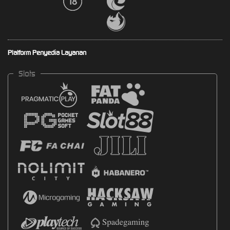
Platform Penyedia Layanan
Slots