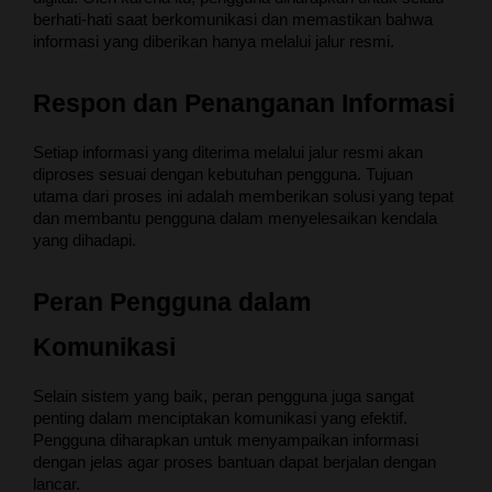
berhati-hati saat berkomunikasi dan memastikan bahwa 
informasi yang diberikan hanya melalui jalur resmi.
Respon dan Penanganan Informasi
Setiap informasi yang diterima melalui jalur resmi akan 
diproses sesuai dengan kebutuhan pengguna. Tujuan 
utama dari proses ini adalah memberikan solusi yang tepat 
dan membantu pengguna dalam menyelesaikan kendala 
yang dihadapi.
Peran Pengguna dalam 
Komunikasi
Selain sistem yang baik, peran pengguna juga sangat 
penting dalam menciptakan komunikasi yang efektif. 
Pengguna diharapkan untuk menyampaikan informasi 
dengan jelas agar proses bantuan dapat berjalan dengan 
lancar.