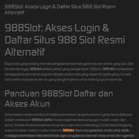
988Slot: Akses Login & Daftar Situs 988 Slot Resmi
Alternatif
988Slot: Akses Login &
Daftar Situs 988 Slot Resmi
Alternatif
Bagi Anda yang sedang mencari pengalaman bermain game hiburan online yang seru dan
berstandar tinggi,
988slot
adalah pilihan yang sangat tepat. Platform
988 slot
menawarkan
berbagai jenis permainan populer dengan antarmuka yang responsif, grafis yang menarik,
serta sistem keamanan server yang sangat terjamin untuk melindungi privasi Anda.
Panduan 988Slot Daftar dan
Akses Akun
Untuk dapat menikmati seluruh fasilitas permainan, langkah pertama yang harus dilakukan
adalah melakukan
988slot daftar
. Proses registrasi dirancang agar mudah, cepat, dan
aman. Setelah Anda berhasil membuat akun dan memverifikasinya, Anda dapat langsung
masuk ke dalam sistem melalui halaman
988slot
. Kami menyarankan Anda untuk selalu
menjaga kerahasiaan kata sandi Anda agar pengalaman bermain tetap aman dan nyaman.