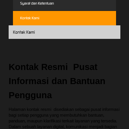
Syarat dan Ketentuan
Kontak Kami
Kontak Kami
Kontak Resmi  Pusat 
Informasi dan Bantuan 
Pengguna
Halaman kontak resmi  disediakan sebagai pusat informasi 
bagi setiap pengguna yang membutuhkan bantuan, 
panduan, maupun klarifikasi terkait layanan yang tersedia. 
Dalam sebuah layanan digital, komunikasi menjadi bagian 