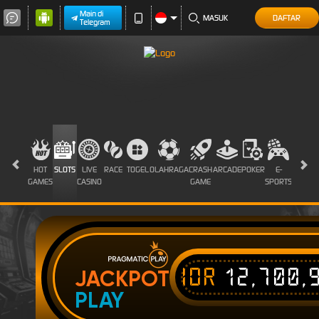
Main di
MASUK
DAFTAR
Telegram
HOT
SLOTS
LIVE
RACE
TOGEL
OLAHRAGA
CRASH
ARCADE
POKER
E-
SABUN
GAMES
CASINO
GAME
SPORTS
AYAM
IDR
12,700,
JACKPOT
PLAY