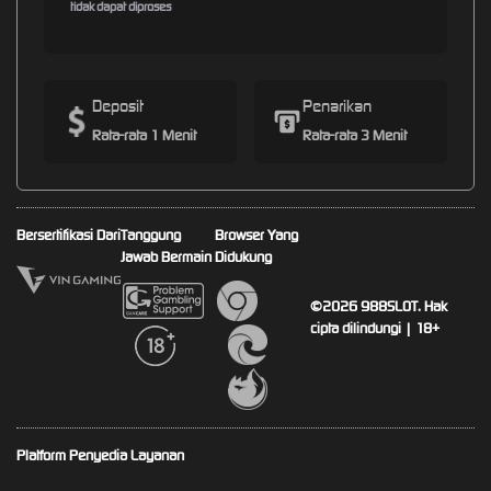
tidak dapat diproses
Deposit
Penarikan
Rata-rata 1 Menit
Rata-rata 3 Menit
Bersertifikasi Dari
Tanggung
Browser Yang
Jawab Bermain
Didukung
©2026 988SLOT. Hak
cipta dilindungi | 18+
Platform Penyedia Layanan