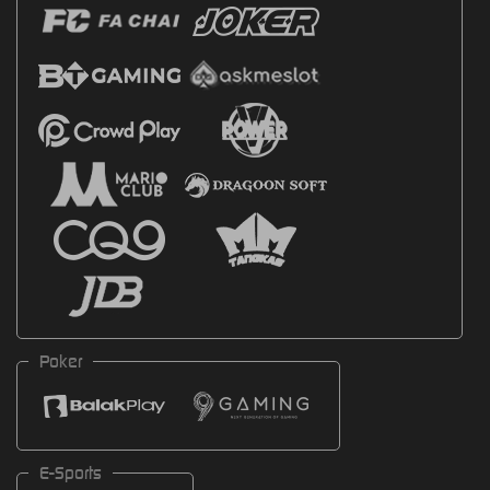
Poker
E-Sports