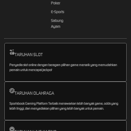
Poker
E-Sports
Sabung
Ayam
TARUHAN SLOT
Penyedia slot online dengan beragam pilihan game menarik yang memudahkan
pemain untuk mencapai jackpot
TARUHAN OLAHRAGA
Sportsbook Gaming Platform Terbaik menawarkan lebih banyak game, odds yang
lebih tinggi, dan menyediakan pilihan yang lebih banyak untuk pemain.