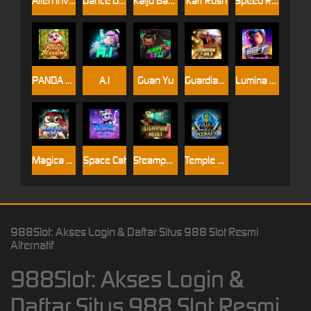
Alien Invasion
Dance Dance Dance
Kaiju Battle
Kart Rush
Speed Runner
PANDA BLESSING
A.I
Guan Yu
Guardian of Gold
Lumina Drift
Magica Owl
Space Cat
Steampunk Heist
Temple of Horus
988Slot: Akses Login & Daftar Situs 988 Slot Resmi
Alternatif
988Slot: Akses Login &
Daftar Situs 988 Slot Resmi