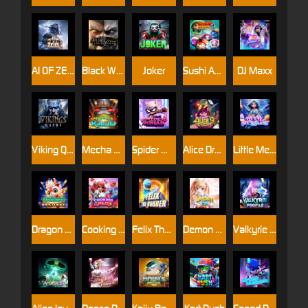
AI OF ZEUS
Black WuKong
Joker
Sushi Avenger
DJ Maxx
Viking Quest
Mecha Kaiju
Spider Woman
Alice Dream
Little Mermaid
Dragon Festive
Cooking Red
Felix The Robber
Demon Fox
Valkyrie Profile