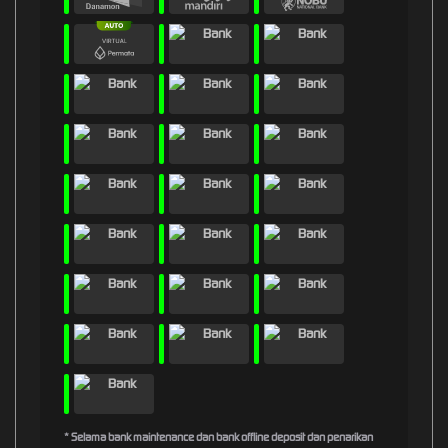
* Selama bank maintenance dan bank offline deposit dan penarikan