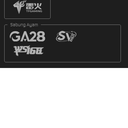
Sabung Ayam