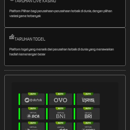
TARUHAN LIVE KASINO
Platform Pilihan bagi perusahaan-perusahaan terbaik di dunia, dengan pilihan
variasi game terbanyak
TARUHAN TOGEL
Platform togel yang menarik dari perusahan terbaik di dunia yang menawarkan
hadiah kemenangan besar