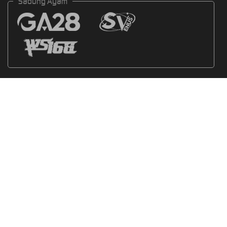
Sabung Ayam