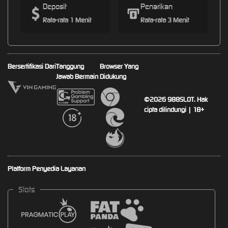
Deposit
Penarikan
Rata-rata 1 Menit
Rata-rata 3 Menit
Bersertifikasi Dari
Tanggung
Browser Yang
Jawab Bermain
Didukung
©2026 988SLOT. Hak
cipta dilindungi | 18+
Platform Penyedia Layanan
Slots