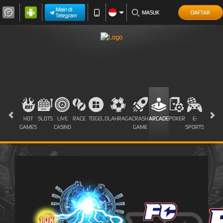
Main di
MASUK
DAFTAR
Telegram
HOT
SLOTS
LIVE
RACE
TOGEL
OLAHRAGA
CRASH
ARCADE
POKER
E-
SABUN
GAMES
CASINO
GAME
SPORTS
AYAM