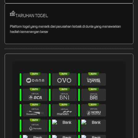
TARUHAN TOGEL
Platform togel yang menarik dari perusahan terbaik di dunia yang menawarkan
hadiah kemenangan besar