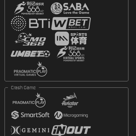
Crash Game