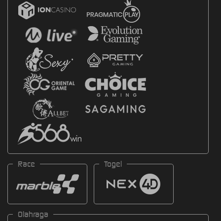
Race
Togel
Olahraga