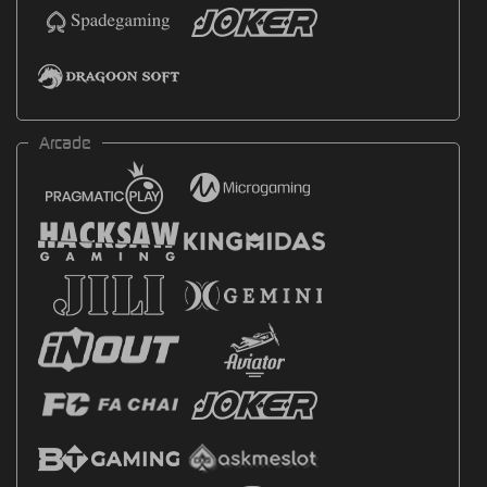
Arcade