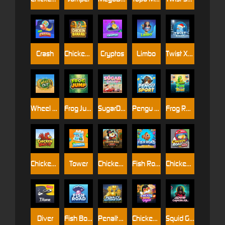
Crash
Chicken Banana
Cryptos
Limbo
Twist X-mas
Wheel Out
Frog Jump
SugarDaddy
Pengu Sport
Frog Road
Chicken Shoot
Tower
Chicken Road Gold
Fish Road
Chicken Road Race
Diver
Fish Boom
Penalty Nations Cup
Chicken Road Vegas
Squid Gamebler