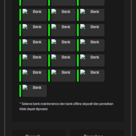
* Selama bank maintenance dan bank offline deposit dan penarikan
tidak dapat diproses