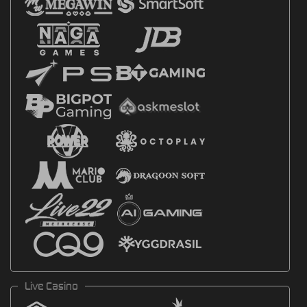
Live Casino