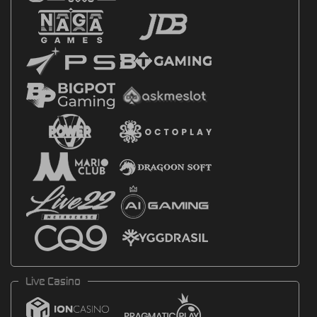
Live Casino