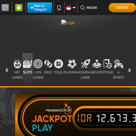
Main di
MASUK
DAFTAR
Telegram
HOT
SLOTS
LIVE
RACE
TOGEL
OLAHRAGA
CRASH
ARCADE
POKER
E-
SABUN
GAMES
CASINO
GAME
SPORTS
AYAM
IDR
12,673,
JACKPOT
PLAY