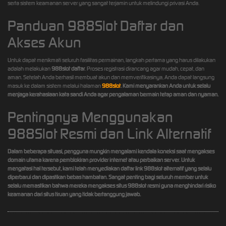
serta sistem keamanan server yang sangat terjamin untuk melindungi privasi Anda.
Panduan 988Slot Daftar dan
Akses Akun
Untuk dapat menikmati seluruh fasilitas permainan, langkah pertama yang harus dilakukan
adalah melakukan
988slot daftar
. Proses registrasi dirancang agar mudah, cepat, dan
aman. Setelah Anda berhasil membuat akun dan memverifikasinya, Anda dapat langsung
masuk ke dalam sistem melalui halaman
988slot
. Kami menyarankan Anda untuk selalu
menjaga kerahasiaan kata sandi Anda agar pengalaman bermain tetap aman dan nyaman.
Pentingnya Menggunakan
988Slot Resmi dan Link Alternatif
Dalam beberapa situasi, pengguna mungkin mengalami kendala koneksi saat mengakses
domain utama karena pemblokiran provider internet atau perbaikan server. Untuk
mengatasi hal tersebut, kami telah menyediakan daftar link
988slot alternatif
yang selalu
diperbarui dan dipastikan bebas hambatan. Sangat penting bagi seluruh member untuk
selalu memastikan bahwa mereka mengakses situs
988slot resmi
guna menghindari risiko
keamanan dari situs tiruan yang tidak bertanggung jawab.