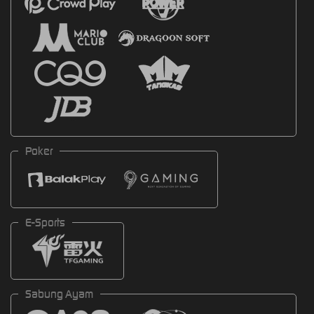
Poker
E-Sports
Sabung Ayam