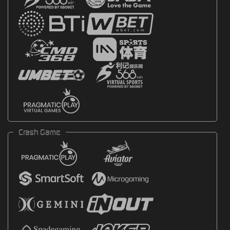
Crash Game