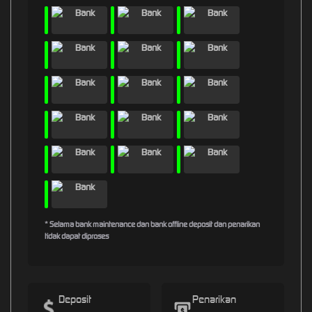
* Selama bank maintenance dan bank offline deposit dan penarikan
tidak dapat diproses
Deposit
Penarikan