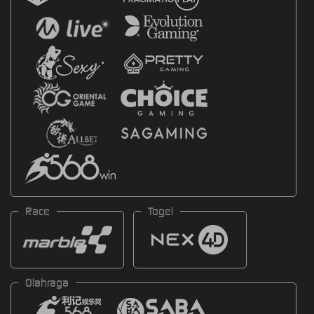
Race
Togel
Olahraga