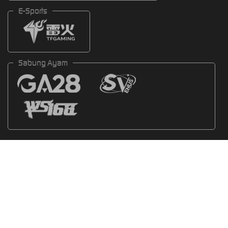
E-Sports
Sabung Ayam