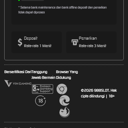
* Selama bank maintenance dan bank offline deposit dan penarikan
tidak dapat diproses
Deposit
Penarikan
Rata-rata 1 Menit
Rata-rata 3 Menit
Bersertifikasi Dari
Tanggung
Browser Yang
Jawab Bermain
Didukung
©2026 988SLOT. Hak
cipta dilindungi | 18+