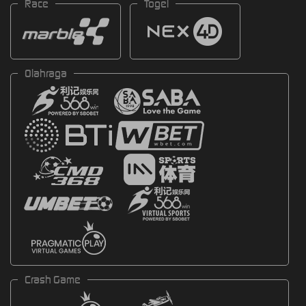
Race
Togel
Olahraga
Crash Game