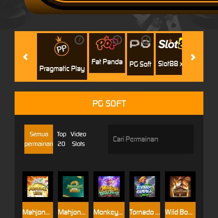
i
i
i
i
i
Facha
Fat Panda
Slot88 x PP
PG Soft
Pragmatic Play
PG SOFT
Semua
Top
Video
permainan
20
Slots
Mahjong Ways
Mahjong Ways 2
Monkeys Wild Party
Tornado Rampage
Wild Bounty Showdown