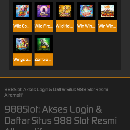
Wild Coaster
Wild Fireworks
Wild Heist Cashout
Win Win Fish Prawn Crab
Win Win Won
Wings of Iguazu
Zombie Outbreak
988Slot: Akses Login & Daftar Situs 988 Slot Resmi
Alternatif
988Slot: Akses Login &
Daftar Situs 988 Slot Resmi