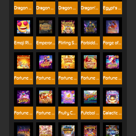
Dragon Hatch
Dragon Legend
Dragon Tiger Luck
Dragon's Treasure Quest
Egypt's Book of Mystery
Emoji Riches
Emperors Favour
Flirting Scholar
Forbidden Alchemy
Forge of Wealth
Fortune Gods
Fortune Horse
Fortune Mouse
Fortune Ox
Fortune Rabbit
Fortune Snake
Fortune Tiger
Fruity Candy
Futebol Fever
Galactic Gems