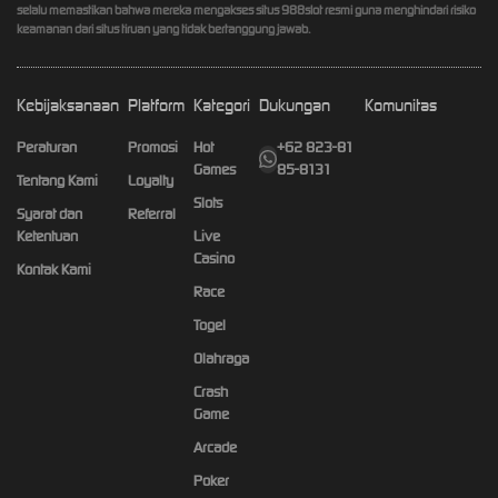
selalu memastikan bahwa mereka mengakses situs
988slot resmi
guna menghindari risiko
keamanan dari situs tiruan yang tidak bertanggung jawab.
Kebijaksanaan
Platform
Kategori
Dukungan
Komunitas
Peraturan
Promosi
Hot
+62 823-81
Games
85-8131
Tentang Kami
Loyalty
Slots
Syarat dan
Referral
Ketentuan
Live
Casino
Kontak Kami
Race
Togel
Olahraga
Crash
Game
Arcade
Poker