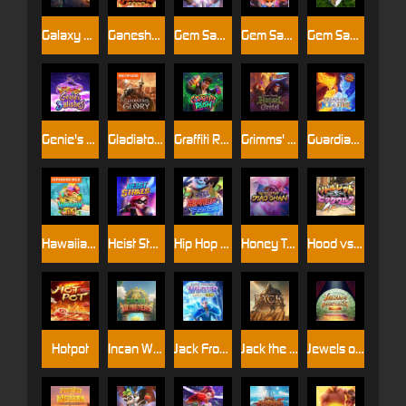
Galaxy Miner
Ganesha Gold
Gem Saviour
Gem Saviour Conquest
Gem Saviour Sword
Genie's 3 Wishes
Gladiator's Glory
Graffiti Rush
Grimms' Bounty: Hansel & Gretel
Guardians of Ice and Fire
Hawaiian Tiki
Heist Stakes
Hip Hop Panda
Honey Trap of Diao Chan
Hood vs Wolf
Hotpot
Incan Wonders
Jack Frost's Winter
Jack the Giant Hunter
Jewels of Prosperity