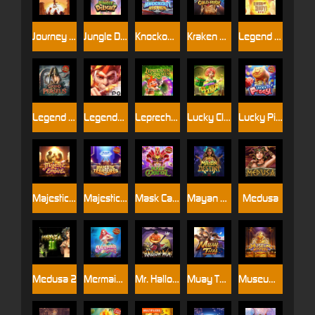
Journey to the Wealth
Jungle Delight
Knockout Riches
Kraken Gold Rush
Legend of Hou Yi
Legend of Perseus
Legendary Monkey King
Leprechaun Riches
Lucky Clover Riches
Lucky Piggy
Majestic Empire
Majestic Treasures
Mask Carnival
Mayan Destiny
Medusa
Medusa 2
Mermaid Riches
Mr. Hallow-Win
Muay Thai Champion
Museum Wonders