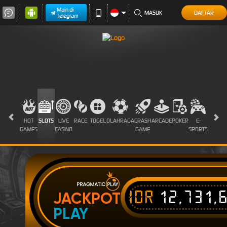
Main di
MASUK
DAFTAR
Telegram
HOT
SLOTS
LIVE
RACE
TOGEL
OLAHRAGA
CRASH
ARCADE
POKER
E-
SABUN
GAMES
CASINO
GAME
SPORTS
AYAM
IDR
12,731,
JACKPOT
PLAY