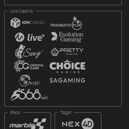
Live Casino
Race
Togel