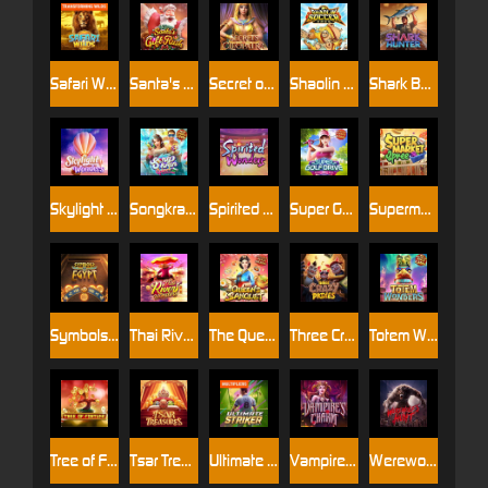
Safari Wilds
Santa's Gift Rush
Secret of Cleopatra
Shaolin Soccer
Shark Bounty
Skylight Wonders
Songkran Splash
Spirited Wonders
Super Golf Drive
Supermarket Spree
Symbols of Egypt
Thai River Wonders
The Queen's Banquet
Three Crazy Piggies
Totem Wonders
Tree of Fortune
Tsar Treasures
Ultimate Striker
Vampire's Charm
Werewolf's Hunt