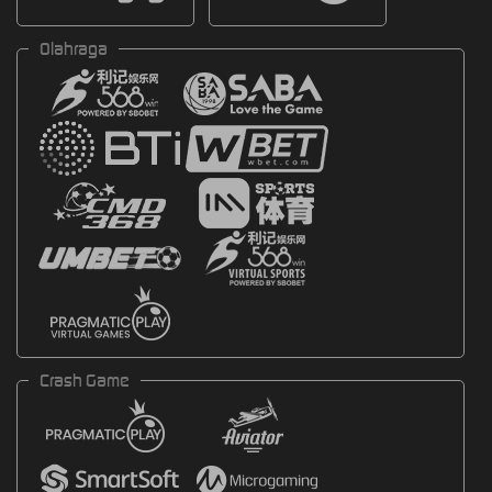
Olahraga
Crash Game