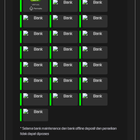
* Selama bank maintenance dan bank offline deposit dan penarikan
tidak dapat diproses