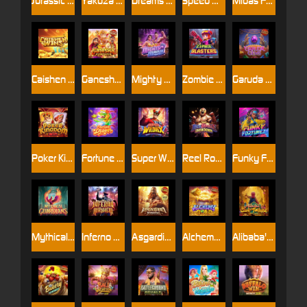
Jurassic Kingdom
Yakuza Honor
Dreams of Macau
Speed Winner
Midas Fortune
Caishen Wins
Ganesha Fortune
Mighty Mania
Zombie Blasters
Garuda Gems
Poker Kingdom Win
Fortune Dragon
Super Wildrix
Reel Royale Showdown
Funky Fortunez
Mythical Guardians
Inferno Mayhem
Asgardian Rising
Alchemy Gold
Alibaba's Cave of Fortune