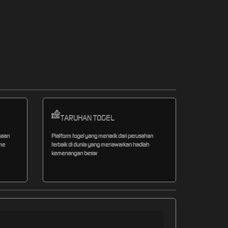
TARUHAN TOGEL
haan
Platform togel yang menarik dari perusahan
ame
terbaik di dunia yang menawarkan hadiah
kemenangan besar