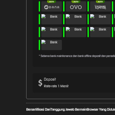
* Selama bank maintenance dan bank offline deposit dan penarik
Deposit
Rata-rata 1 Menit
Bersertifikasi Dari
Tanggung Jawab Bermain
Browser Yang Didu