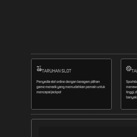
TARUHAN SLOT
TA
Penyedia slot online dengan beragam pilihan
Sportsb
game menarik yang memudahkan pemain untuk
menawar
mencapai jackpot
tinggi,
banyak 