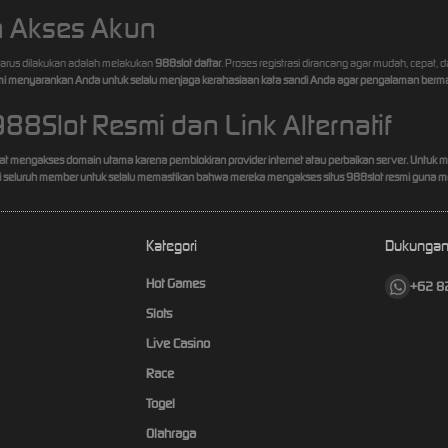
n Akses Akun
 harus dilakukan adalah melakukan
988slot daftar
. Proses registrasi dirancang agar mudah, cepat
mi menyarankan Anda untuk selalu menjaga kerahasiaan kata sandi Anda agar pengalaman berm
Slot Resmi dan Link Alternatif
 mengakses domain utama karena pemblokiran provider internet atau perbaikan server. Untuk men
agi seluruh member untuk selalu memastikan bahwa mereka mengakses situs
988slot resmi
guna men
Kategori
Dukunga
Hot Games
+62 8
Slots
Live Casino
Race
Togel
Olahraga