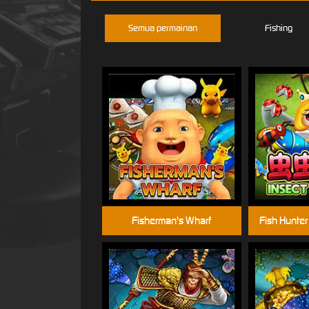
Semua permainan
Fishing
Fisherman's Wharf
Fish Hunter