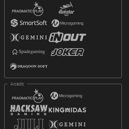
Arcade