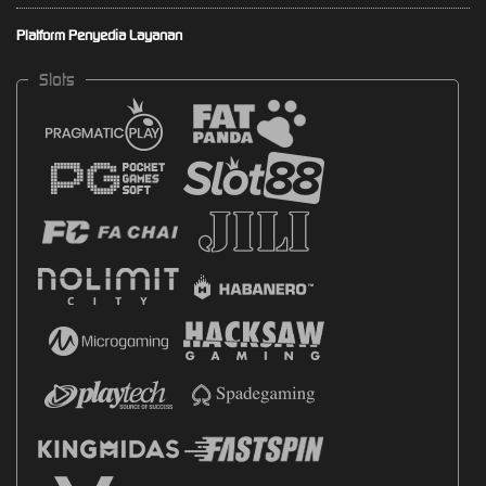
Platform Penyedia Layanan
Slots