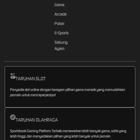
Game
Arcade
Poker
E-Sports
Sabung
Ayam
TARUHAN SLOT
Penyedia slot online dengan beragam pilihan game menarik yang memudahkan
pemain untuk mencapai jackpot
TARUHAN OLAHRAGA
Sportsbook Gaming Platform Terbaik menawarkan lebih banyak game, odds yang
lebih tinggi, dan menyediakan pilihan yang lebih banyak untuk pemain.