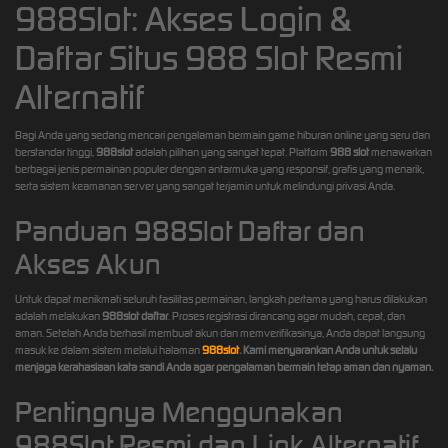
988Slot: Akses Login &
Daftar Situs 988 Slot Resmi
Alternatif
Bagi Anda yang sedang mencari pengalaman bermain game hiburan online yang seru dan
berstandar tinggi,
988slot
adalah pilihan yang sangat tepat. Platform
988 slot
menawarkan
berbagai jenis permainan populer dengan antarmuka yang responsif, grafis yang menarik,
serta sistem keamanan server yang sangat terjamin untuk melindungi privasi Anda.
Panduan 988Slot Daftar dan
Akses Akun
Untuk dapat menikmati seluruh fasilitas permainan, langkah pertama yang harus dilakukan
adalah melakukan
988slot daftar
. Proses registrasi dirancang agar mudah, cepat, dan
aman. Setelah Anda berhasil membuat akun dan memverifikasinya, Anda dapat langsung
masuk ke dalam sistem melalui halaman
988slot
. Kami menyarankan Anda untuk selalu
menjaga kerahasiaan kata sandi Anda agar pengalaman bermain tetap aman dan nyaman.
Pentingnya Menggunakan
988Slot Resmi dan Link Alternatif