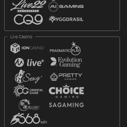
Live Casino