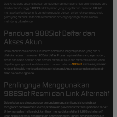
Bagi Anda yang sedang mencari pengalaman bermain game hiburan online yang seru
dan berstandar tinggi,
988slot
adalah pilihan yang sangat tepat. Platform
988 slot
menawarkan berbagai jenis permainan populer dengan antarmuka yang responsif,
grafis yang menarik, serta sistem keamanan server yang sangat terjamin untuk
melindungi privasi Anda.
Panduan 988Slot Daftar dan
Akses Akun
Untuk dapat menikmati seluruh fasilitas permainan, langkah pertama yang harus
dilakukan adalah melakukan
988slot daftar
. Proses registrasi dirancang agar mudah,
cepat, dan aman. Setelah Anda berhasil membuat akun dan memverifikasinya, Anda
dapat langsung masuk ke dalam sistem melalui halaman
988slot
. Kami menyarankan
Anda untuk selalu menjaga kerahasiaan kata sandi Anda agar pengalaman bermain
tetap aman dan nyaman.
Pentingnya Menggunakan
988Slot Resmi dan Link Alternatif
Dalam beberapa situasi, pengguna mungkin mengalami kendala koneksi saat
mengakses domain utama karena pemblokiran provider internet atau perbaikan server.
Untuk mengatasi hal tersebut, kami telah menyediakan daftar link
988slot alternatif
yang selalu diperbarui dan dipastikan bebas hambatan. Sangat penting bagi seluruh