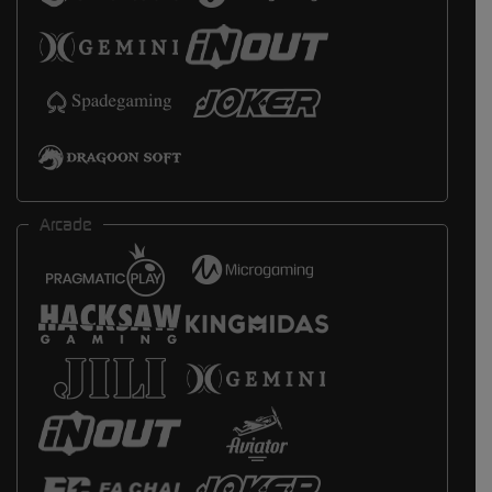
Arcade