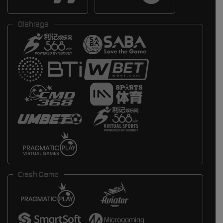
Olahraga
Crash Game