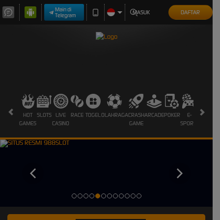
Main di
MASUK
DAFTAR
Telegram
HOT
SLOTS
LIVE
RACE
TOGEL
OLAHRAGA
CRASH
ARCADE
POKER
E-
SABUNG
GAMES
CASINO
GAME
SPORTS
AYAM