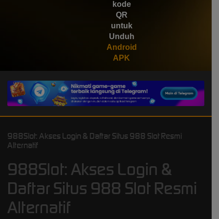
kode
QR
untuk
Unduh
Android
APK
988Slot: Akses Login & Daftar Situs 988 Slot Resmi
Alternatif
988Slot: Akses Login &
Daftar Situs 988 Slot Resmi
Alternatif