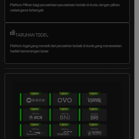
Platform Pilihan bagi perusahaan-perusahaan terbaik di dunia, dengan pilihan
variasi game terbanyak
TARUHAN TOGEL
Platform togel yang menarik dari perusahan terbaik di dunia yang menawarkan
hadiah kemenangan besar