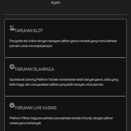
Ayam
TARUHAN SLOT
Penyedia slot online dengan beragam pilihan game menarik yang memudahkan
pemain untuk mencapai jackpot
TARUHAN OLAHRAGA
Sportsbook Gaming Platform Terbaik menawarkan lebih banyak game, odds yang
lebih tinggi, dan menyediakan pilihan yang lebih banyak untuk pemain.
TARUHAN LIVE KASINO
Platform Pilihan bagi perusahaan-perusahaan terbaik di dunia, dengan pilihan
variasi game terbanyak