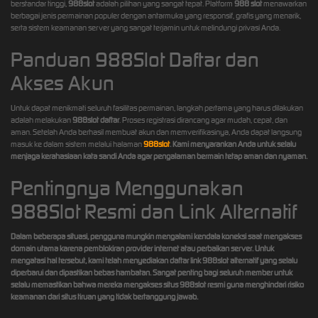
berstandar tinggi,
988slot
adalah pilihan yang sangat tepat. Platform
988 slot
menawarkan
berbagai jenis permainan populer dengan antarmuka yang responsif, grafis yang menarik,
serta sistem keamanan server yang sangat terjamin untuk melindungi privasi Anda.
Panduan 988Slot Daftar dan
Akses Akun
Untuk dapat menikmati seluruh fasilitas permainan, langkah pertama yang harus dilakukan
adalah melakukan
988slot daftar
. Proses registrasi dirancang agar mudah, cepat, dan
aman. Setelah Anda berhasil membuat akun dan memverifikasinya, Anda dapat langsung
masuk ke dalam sistem melalui halaman
988slot
. Kami menyarankan Anda untuk selalu
menjaga kerahasiaan kata sandi Anda agar pengalaman bermain tetap aman dan nyaman.
Pentingnya Menggunakan
988Slot Resmi dan Link Alternatif
Dalam beberapa situasi, pengguna mungkin mengalami kendala koneksi saat mengakses
domain utama karena pemblokiran provider internet atau perbaikan server. Untuk
mengatasi hal tersebut, kami telah menyediakan daftar link
988slot alternatif
yang selalu
diperbarui dan dipastikan bebas hambatan. Sangat penting bagi seluruh member untuk
selalu memastikan bahwa mereka mengakses situs
988slot resmi
guna menghindari risiko
keamanan dari situs tiruan yang tidak bertanggung jawab.