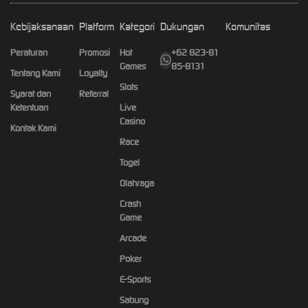
Kebijaksanaan
Platform
Kategori
Dukungan
Komunitas
Peraturan
Promosi
Hot
+62 823-81
Games
85-8131
Tentang Kami
Loyalty
Slots
Syarat dan
Referral
Ketentuan
Live
Casino
Kontak Kami
Race
Togel
Olahraga
Crash
Game
Arcade
Poker
E-Sports
Sabung