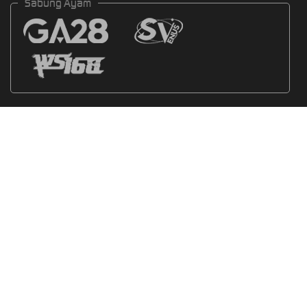
Sabung Ayam