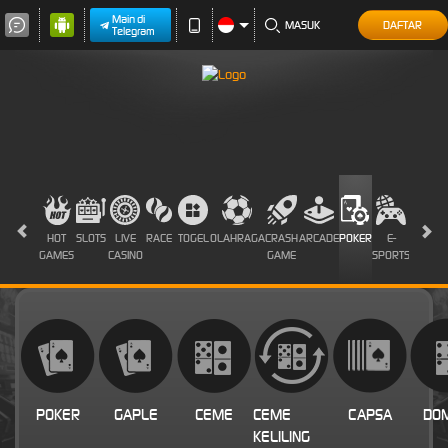
Main di
MASUK
DAFTAR
Telegram
HOT
SLOTS
LIVE
RACE
TOGEL
OLAHRAGA
CRASH
ARCADE
POKER
E-
SABUN
GAMES
CASINO
GAME
SPORTS
AYAM
POKER
GAPLE
CEME
CEME
CAPSA
DOM
KELILING