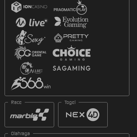
Race
Togel
Olahraga