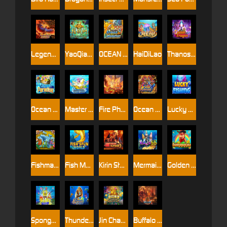
Legend of the phoenix
YaoQianShu
OCEAN MONSTER 2
HaiDiLao
Thanos Avengers
Ocean Paradise
Master Of The Deep
Fire Phoenix
Ocean King 3
Lucky Fishing
Fishman Wharf
Fish Music World
Kirin Storm
Mermaids-6s
Golden Legend Plus
Spongebob
Thunder Dragon
Jin Chan Bu Yu
Buffalo thunder