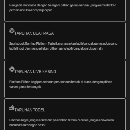
Penyedia slot online dengan beragam pilihan game menarik yang memudahkan
pemain untuk mencapai jackpot
TARUHAN OLAHRAGA
Sportsbook Gaming Platform Terbaik menawarkan lebih banyak game, odds yang
lebih tinggi, dan menyediakan pilihan yang lebih banyak untuk pemain.
TARUHAN LIVE KASINO
Platform Pilihan bagi perusahaan-perusahaan terbaik di dunia, dengan pilihan
variasi game terbanyak
TARUHAN TOGEL
Platform togel yang menarik dari perusahan terbaik di dunia yang menawarkan
hadiah kemenangan besar