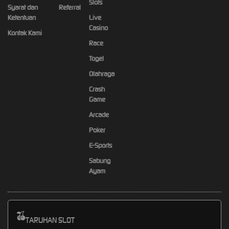
Slots
Syarat dan
Referral
Ketentuan
Live
Casino
Kontak Kami
Race
Togel
Olahraga
Crash
Game
Arcade
Poker
E-Sports
Sabung
Ayam
TARUHAN SLOT