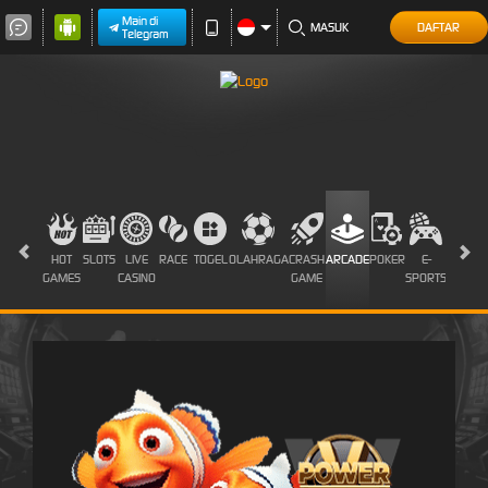
Main di
MASUK
DAFTAR
Telegram
HOT
SLOTS
LIVE
RACE
TOGEL
OLAHRAGA
CRASH
ARCADE
POKER
E-
SABUN
GAMES
CASINO
GAME
SPORTS
AYAM