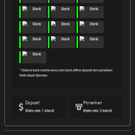
* Selama bank maintenance dan bank offline deposit dan penarikan
tidak dapat diproses
Deposit
Penarikan
Rata-rata 1 Menit
Rata-rata 3 Menit