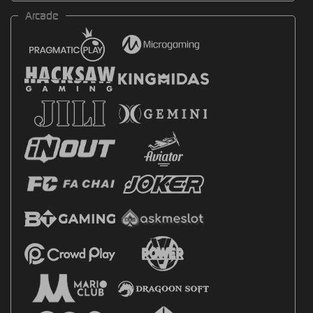
Arcade