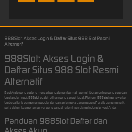
988Slot: Akses Login & Daftar Situs 988 Slot Resmi
Alternatif
988Slot: Akses Login &
Daftar Situs 988 Slot Resmi
Alternatif
Bagi Anda yang sedang mencari pengalaman bermain game hiburan online yang seru dan
berstandar tinggi,
988slot
adalah pilihan yang sangat tepat. Platform
988 slot
menawarkan
berbagai jenis permainan populer dengan antarmuka yang responsif, grafis yang menarik,
serta sistem keamanan server yang sangat terjamin untuk melindungi privasi Anda.
Panduan 988Slot Daftar dan
Akses Akun