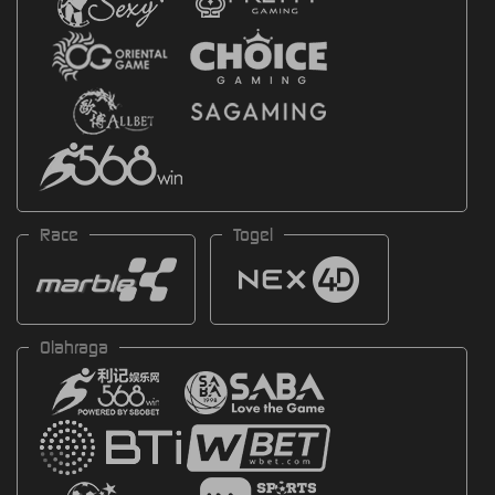
Race
Togel
Olahraga