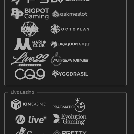
Live Casino