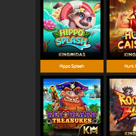
Hippo Splash
Hunk 