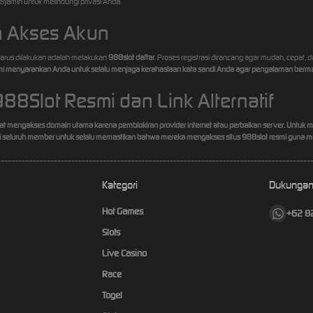
erjamin untuk melindungi privasi Anda.
n Akses Akun
 harus dilakukan adalah melakukan
988slot daftar
. Proses registrasi dirancang agar mudah, cepat
mi menyarankan Anda untuk selalu menjaga kerahasiaan kata sandi Anda agar pengalaman berm
Slot Resmi dan Link Alternatif
 mengakses domain utama karena pemblokiran provider internet atau perbaikan server. Untuk men
agi seluruh member untuk selalu memastikan bahwa mereka mengakses situs
988slot resmi
guna men
Kategori
Dukunga
Hot Games
+62 8
Slots
Live Casino
Race
Togel