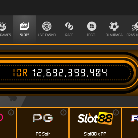
 GAMES
SLOTS
LIVE CASINO
RACE
TOGEL
OLAHRAGA
CRASH
IDR
12,692,399,630
i
i
i
a
PG Soft
Slot88 x PP