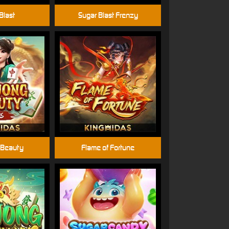
Blast
Sugar Blast Frenzy
 Beauty
Flame of Fortune