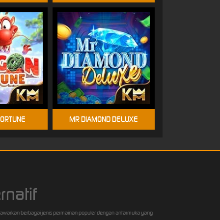
FORTUNE
MR DIAMOND DELUXE
rnatif
warkan berbagai jenis permainan populer dengan antarmuka yang