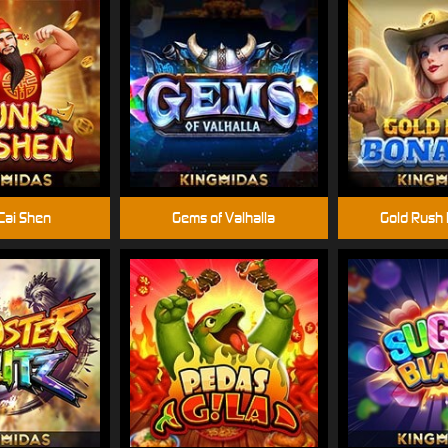
Cai Shen
Gems of Valhalla
Gold Rush