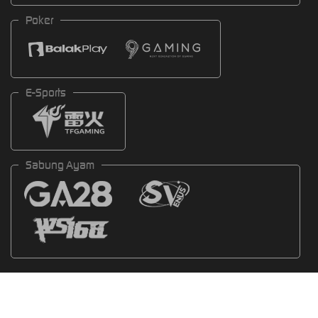
Poker
E-Sports
Sabung Ayam