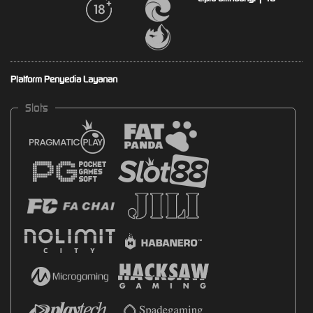
Platform Penyedia Layanan
Slots