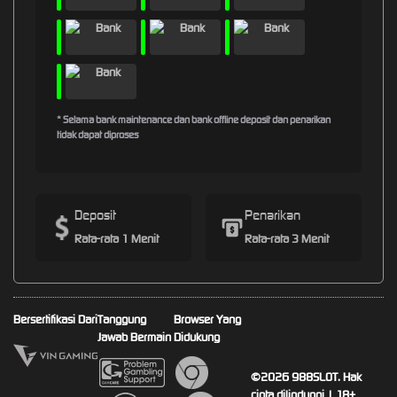
* Selama bank maintenance dan bank offline deposit dan penarikan
tidak dapat diproses
Deposit
Penarikan
Rata-rata 1 Menit
Rata-rata 3 Menit
Bersertifikasi Dari
Tanggung
Browser Yang
Jawab Bermain
Didukung
©2026 988SLOT. Hak
cipta dilindungi | 18+