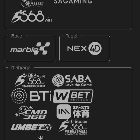
Race
Togel
Olahraga