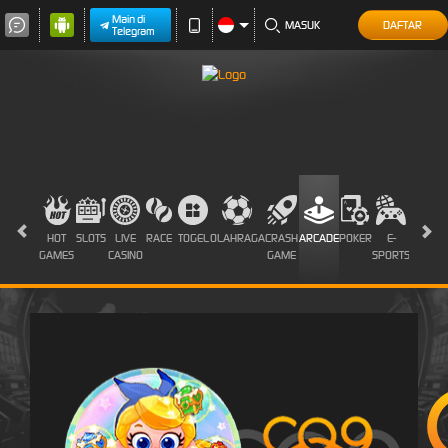
Main di
MASUK
DAFTAR
Telegram
HOT
SLOTS
LIVE
RACE
TOGEL
OLAHRAGA
CRASH
ARCADE
POKER
E-
SABUN
GAMES
CASINO
GAME
SPORTS
AYAM