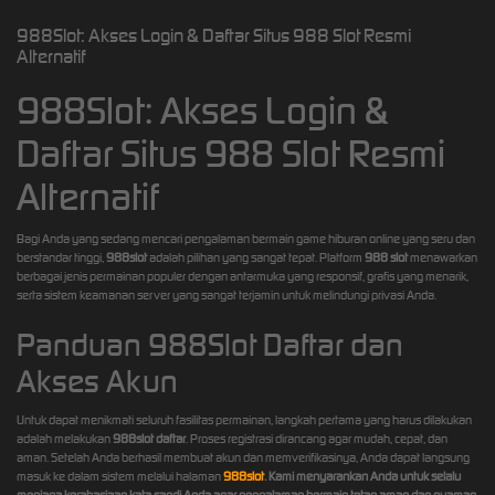
988Slot: Akses Login & Daftar Situs 988 Slot Resmi
Alternatif
988Slot: Akses Login &
Daftar Situs 988 Slot Resmi
Alternatif
Bagi Anda yang sedang mencari pengalaman bermain game hiburan online yang seru dan
berstandar tinggi,
988slot
adalah pilihan yang sangat tepat. Platform
988 slot
menawarkan
berbagai jenis permainan populer dengan antarmuka yang responsif, grafis yang menarik,
serta sistem keamanan server yang sangat terjamin untuk melindungi privasi Anda.
Panduan 988Slot Daftar dan
Akses Akun
Untuk dapat menikmati seluruh fasilitas permainan, langkah pertama yang harus dilakukan
adalah melakukan
988slot daftar
. Proses registrasi dirancang agar mudah, cepat, dan
aman. Setelah Anda berhasil membuat akun dan memverifikasinya, Anda dapat langsung
masuk ke dalam sistem melalui halaman
988slot
. Kami menyarankan Anda untuk selalu
menjaga kerahasiaan kata sandi Anda agar pengalaman bermain tetap aman dan nyaman.