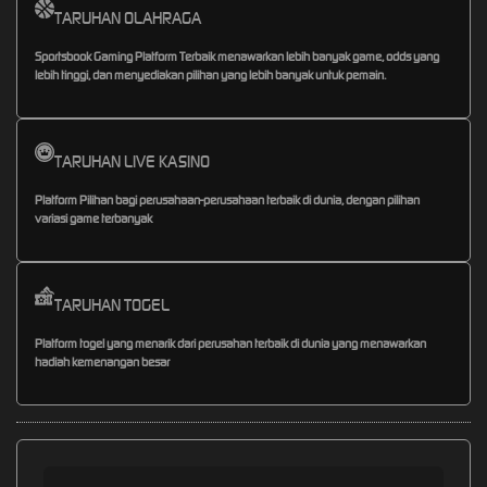
TARUHAN OLAHRAGA
Sportsbook Gaming Platform Terbaik menawarkan lebih banyak game, odds yang
lebih tinggi, dan menyediakan pilihan yang lebih banyak untuk pemain.
TARUHAN LIVE KASINO
Platform Pilihan bagi perusahaan-perusahaan terbaik di dunia, dengan pilihan
variasi game terbanyak
TARUHAN TOGEL
Platform togel yang menarik dari perusahan terbaik di dunia yang menawarkan
hadiah kemenangan besar