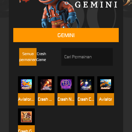
GEMINI
Semua
Crash
permainan
Game
Aviator2-Sky Elite
Crash Meteor
Crash Neon
Crash Classic
Aviator
Crash Gold Rush