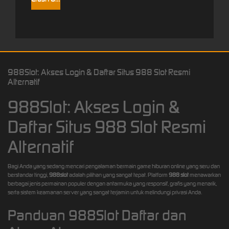
988Slot: Akses Login & Daftar Situs 988 Slot Resmi
Alternatif
988Slot: Akses Login &
Daftar Situs 988 Slot Resmi
Alternatif
Bagi Anda yang sedang mencari pengalaman bermain game hiburan online yang seru dan
berstandar tinggi,
988slot
adalah pilihan yang sangat tepat. Platform
988 slot
menawarkan
berbagai jenis permainan populer dengan antarmuka yang responsif, grafis yang menarik,
serta sistem keamanan server yang sangat terjamin untuk melindungi privasi Anda.
Panduan 988Slot Daftar dan