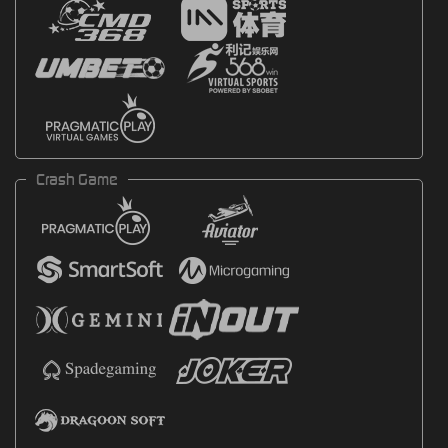
Crash Game