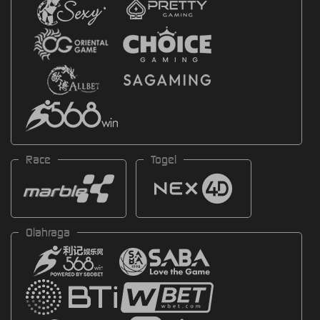
Race
Togel
Olahraga