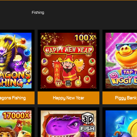
Fishing
agons Fishing
Happy New Year
Piggy Bank