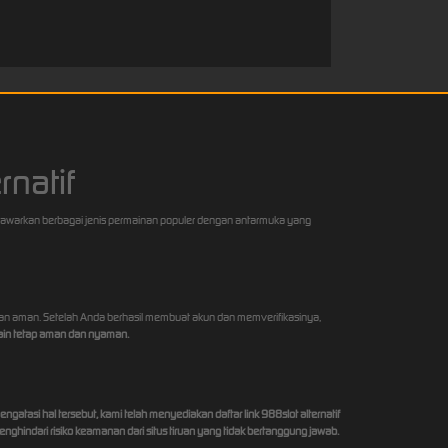
rnatif
warkan berbagai jenis permainan populer dengan antarmuka yang
, dan aman. Setelah Anda berhasil membuat akun dan memverifikasinya,
ain tetap aman dan nyaman.
gatasi hal tersebut, kami telah menyediakan daftar link
988slot alternatif
ghindari risiko keamanan dari situs tiruan yang tidak bertanggung jawab.