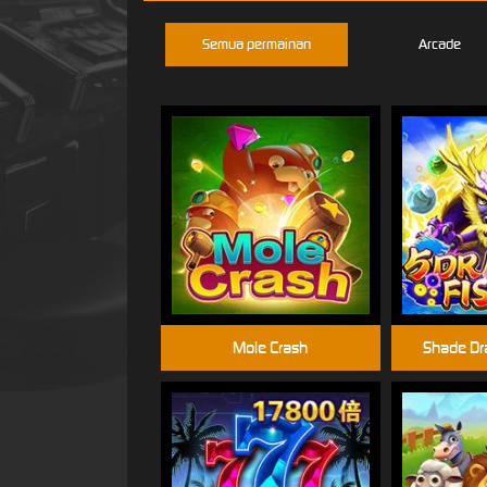
Semua permainan
Arcade
Mole Crash
Shade Dr