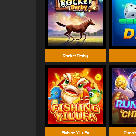
Rocket Derby
Fishing YiLuFa
Runni