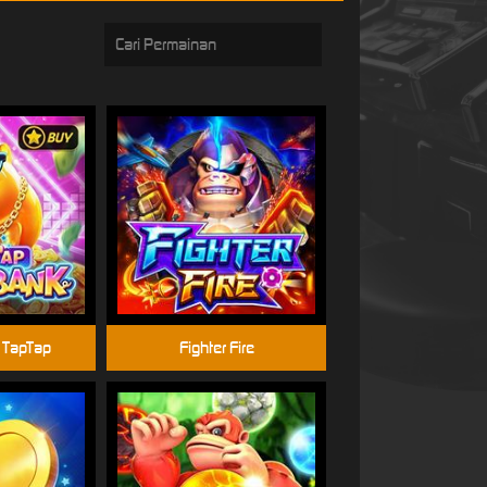
 TapTap
Fighter Fire