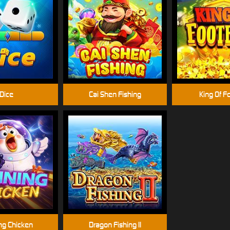
Dice
Cai Shen Fishing
King Of Fo
ng Chicken
Dragon Fishing II