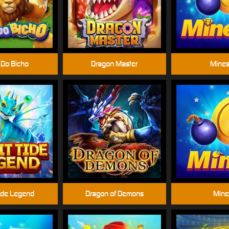
 Do Bicho
Dragon Master
Mines
 Tide Legend
Dragon of Demons
Mine