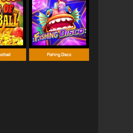
otball
Fishing Disco