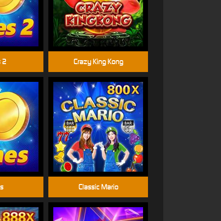
 2
Crazy King Kong
s
Classic Mario