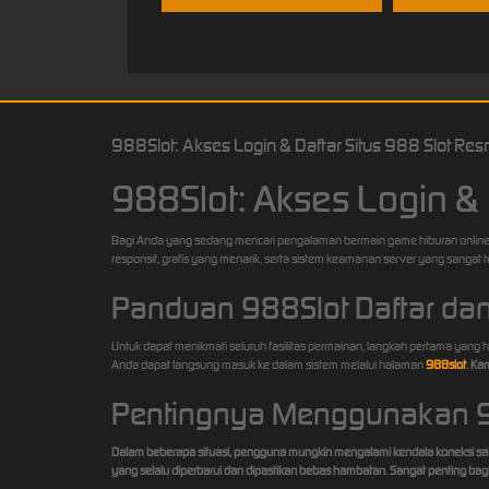
988Slot: Akses Login & Daftar Situs 988 Slot Resmi
988Slot: Akses Login & D
Bagi Anda yang sedang mencari pengalaman bermain game hiburan online y
responsif, grafis yang menarik, serta sistem keamanan server yang sangat t
Panduan 988Slot Daftar da
Untuk dapat menikmati seluruh fasilitas permainan, langkah pertama yang
Anda dapat langsung masuk ke dalam sistem melalui halaman
988slot
. Ka
Pentingnya Menggunakan 988
Dalam beberapa situasi, pengguna mungkin mengalami kendala koneksi saat
yang selalu diperbarui dan dipastikan bebas hambatan. Sangat penting b