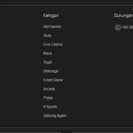
Kategori
Dukunga
Hot Games
+62 8
Slots
Live Casino
Race
Togel
Olahraga
Crash Game
Arcade
Poker
E-Sports
Sabung Ayam